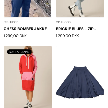
CPH HOOD
CPH HOOD
CHESS BOMBER JAKKE
BRICKIE BLUES - ZIP
ORGANIC HOODIE
Normalpris
1.299,00 DKK
Normalpris
1.299,00 DKK
KUN 1 AF DENNE