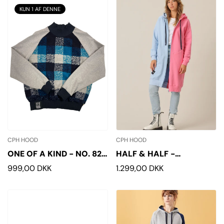
KUN 1 AF DENNE
CPH HOOD
CPH HOOD
ONE OF A KIND - NO. 82 -
HALF & HALF -
XL
PASTELLIES HOODIE
Normalpris
999,00 DKK
Normalpris
1.299,00 DKK