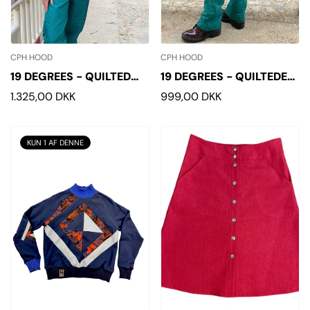
CPH HOOD
CPH HOOD
19 DEGREES - QUILTED
19 DEGREES - QUILTEDE
VEST
BUKSER
Normalpris
1.325,00 DKK
Normalpris
999,00 DKK
KUN 1 AF DENNE