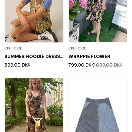
CPH HOOD
CPH HOOD
SUMMER HOODIE DRESS
WRAPPIE FLOWER
- BLOSSOM
Normalpris
899,00 DKK
799,00 DKK
1.099,00 DKK
Udsalgspris
Normalpris