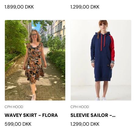
HOODIE
Normalpris
1.899,00 DKK
Normalpris
1.299,00 DKK
CPH HOOD
CPH HOOD
WAVEY SKIRT - FLORA
SLEEVIE SAILOR -
ORGANIC HOODIE
Normalpris
599,00 DKK
Normalpris
1.299,00 DKK