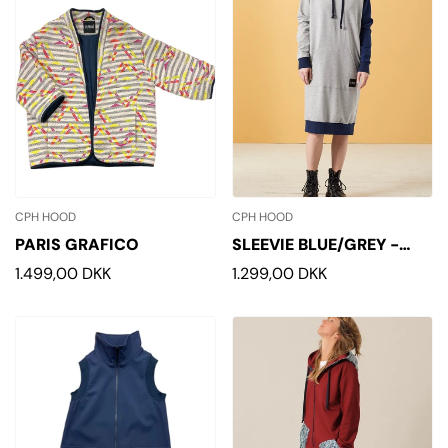
CPH HOOD
CPH HOOD
PARIS GRAFICO
SLEEVIE BLUE/GREY -
HOODIE
Normalpris
1.499,00 DKK
Normalpris
1.299,00 DKK