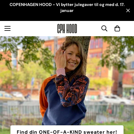
COPENHAGEN HOOD - Vi bytter julegaver til og med d. 17.
januar
Find din ONE-OF-A-KIND sweater her!