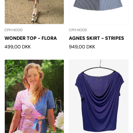
CPH HOOD
CPH HOOD
WONDER TOP - FLORA
AGNES SKIRT - STRIPES
Normalpris
499,00 DKK
Normalpris
949,00 DKK