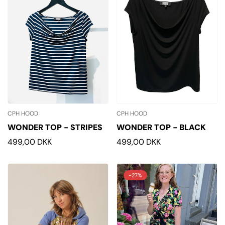
CPH HOOD
CPH HOOD
Confirm your age
WONDER TOP - STRIPES
WONDER TOP - BLACK
Normalpris
499,00 DKK
Normalpris
499,00 DKK
Are you 18 years old or older?
No, I'm not
Yes, I am
-27%