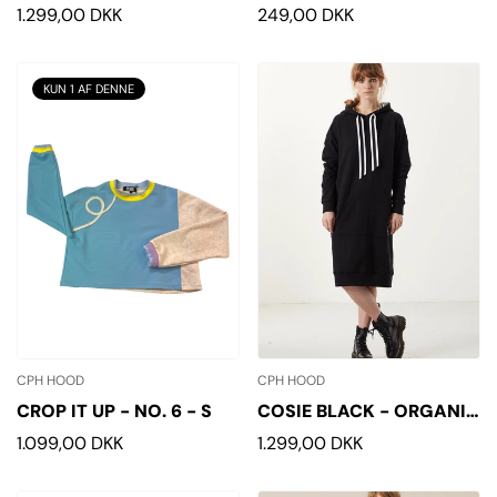
WHITE STRIPES
Normalpris
1.299,00 DKK
Normalpris
249,00 DKK
KUN 1 AF DENNE
CPH HOOD
CPH HOOD
CROP IT UP - NO. 6 - S
COSIE BLACK - ORGANIC
HOODIE
Normalpris
1.099,00 DKK
Normalpris
1.299,00 DKK