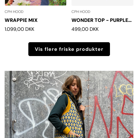
CPH HOOD
CPH HOOD
WRAPPIE MIX
WONDER TOP - PURPLE
BLUE
Normalpris
1.099,00 DKK
Normalpris
499,00 DKK
Vis flere friske produkter